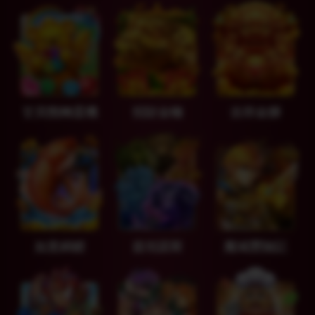
彩金
甘貝熊轉蛋機
招財金蟾
吉祥金獅
如意錦鯉
提坦諾斯
魔城歷險記