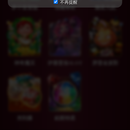
不再提醒
夢不落冒險
福爾摩斯
糖星凡妮
神奇魔豆
伊塞普洛SLOT
胖普金派對
夯到爆
鉑斯特星