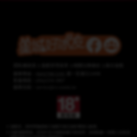
追蹤星城Facebook粉絲團掌握最新資訊
加入星城LINE官方帳號給你第一手資訊
星城YouTube看更多精選影片
XinFun 星泛娛樂 看更多精選影
追蹤星城Instagra
Thread
星城好冰友
facebook
星城-遊戲交流
隱私權政策
遊戲管理規章
相關法務條款
責任遊戲
服務專線：
(04)2708-5191
週一至週日24HR
客服傳真：(04)2259-3887
服務信箱：
service@cs.wanin.tw
提醒您，長時間連續進行遊戲可能沉迷影響身心健康。
內建遊戲商城，須另外支付遊戲點數方能使用，遊戲點數一經購入兌換遊