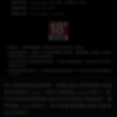
服務專線：
(04)2708-5191
週一至週日24HR
客服傳真：(04)2259-3887
服務信箱：
service@cs.wanin.tw
提醒您，長時間連續進行遊戲可能沉迷影響身心健康。
內建遊戲商城，須另外支付遊戲點數方能使用，遊戲點數一經購入兌換遊
戲幣後無法以任何理由退換現金。
本遊戲情節涉及棋牌益智及娛樂，不得利用遊戲賭博、從事違反法令或其
他類似行為。
本產品僅供娛樂目的，不提供或推廣真錢賭博，亦不提供任何具有現實價
值的獎品。
為了提供您最佳的服務，本網站會在您的電腦中放並
取用我們的Cookie，若您不願接受Cookie的寫入，您
《星城》品牌聲明：遊戲相關之商標、著作皆屬網銀國際(股)公司所有，未經合
可在您使用的瀏覽器功能項中設定隱私等級為高，即
法授權，
請勿任意使用！有關本遊戲與其他品牌的合作活動，請以官方網站公
可拒絕Cookie的寫入，但可能會導致網站某些功能無
告資訊為準。
© 2026 Wanin International Co., Ltd. 及其關係企業。版權所有。
法正常執行。