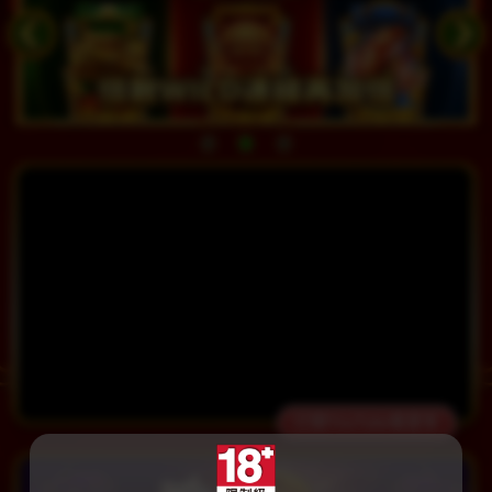
打開YouTube看更多