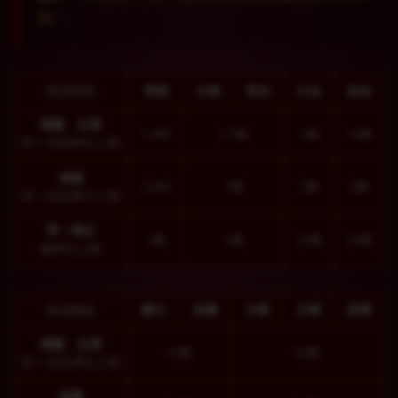
制：
會員階級
青銅
白銀
黃金
白金
鉑金
獨贏
、
位置
5,000
2.5萬
5萬
10萬
單一項目押注上限
連贏
2,000
1萬
2萬
4萬
單一項目押注上限
單一場次
1萬
5萬
10萬
20萬
總押注上限
會員階級
鑽石
彩鑽
月曜
日曜
星曜
獨贏、位置
25萬
50萬
單一項目押注上限
連贏