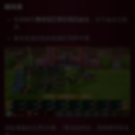
🎰連贏
預測兩匹
獲得冠亞軍的馬匹組合
，且不論名次順
序。
最先抵達終點的前兩匹馬即中獎。
假如連贏組合押注8號、7號這組的話，就能獲得彩金