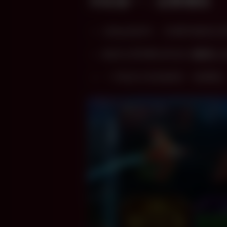
🍋裝備一：追擊機制
滾輪啟動時，有機率觸發追
觸發追擊機制將會在
盤面上
一局最多僅會觸發一種機制