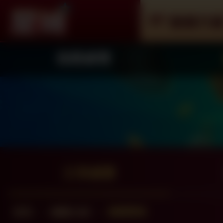
遊戲介
星城
遊戲總覽
文章總覽
首頁
遊戲介紹
遊戲開箱