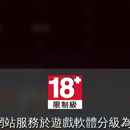
4
3.2
艦
驅逐艦
A
1.6
1.2
＝押注額×圖示賠率。
本網站服務於遊戲軟體分級