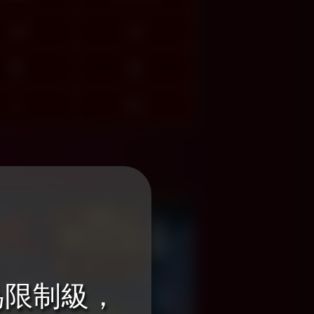
2.8
2.4
K
Q
1
0.8
為限制級，