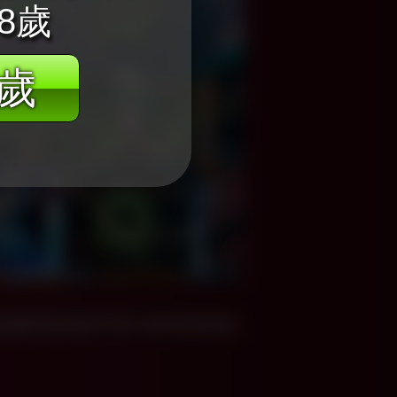
8歲
8歲
就讓即將成為宇宙大帥哥的我為