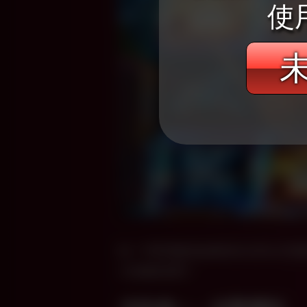
使
未
欸？明明盤面啟動前沒有出現爆
大家解惑吧！