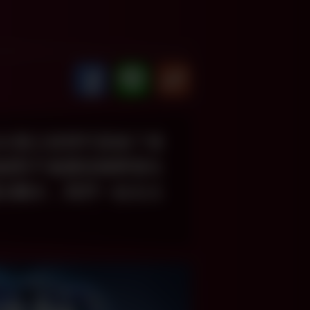
分享 FB
分享 LINE
複製網址
出發之前我可是做了很
絕對不會讓這種事發生
法藥水，我們一起去太