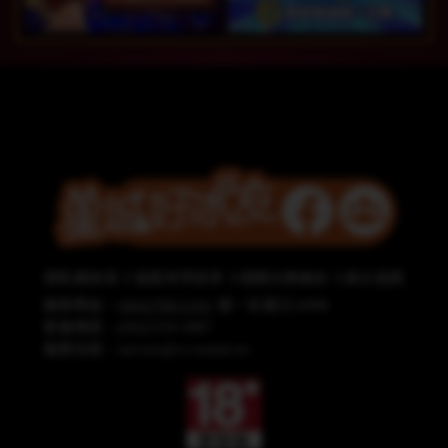
追蹤星城Facebook粉絲團掌握最新資訊
加入星城LINE官方帳號給你第一手資訊
星城YouTube看更多精選影片
XinFun 星泛娛樂 看更多精選影
追蹤星城Instagra
Thread
星城好冰友
facebook
星城-遊戲交流
隱私權政策
遊戲管理規章
相關法務條款
責任遊戲
服務專線：
(04)2708-5191
週一至週日24HR
客服傳真：(04)2259-3887
服務信箱：
service@cs.wanin.tw