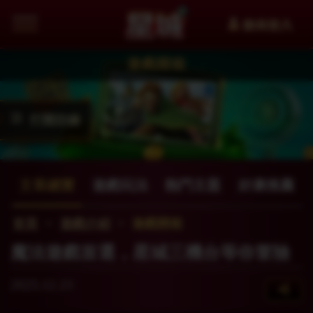
會員登入
星城
遊戲開箱
打開目錄
文章總覽
遊戲玩法
熱門主題
好康推薦
首頁
遊戲介紹
遊戲開箱
魔法遊戲首選，星城三機台等你冒險
2025.12.23
分享