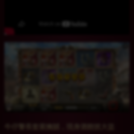
牛仔警長套索擒賊，現身酒館抓大盜