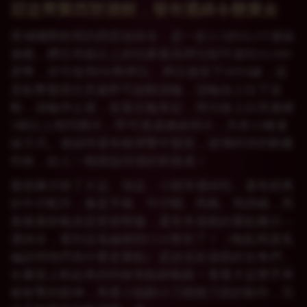
惡盜齊聚西部酒館，發布通緝令懸賞金
星城國際館裡的西部追緝令，是一款3×5的SLOT連線
遊戲，鑽石等級以上的玩家最高押注額可達到10,000
星幣，亦可使用PK幣押注。押注後按下SPIN鍵，或
是點擊盤面任意處即可啟動滾輪，滾輪由上往下滾
動，滾輪停止後，從最左輪算起，得分線上出現連續
3個以上相同圖示，即可達成連線得分，共有15種連
線方式。連線時還有槍彈擊中盤面，玻璃碎掉的動畫
特效，給人一種親臨現場的刺激感！
盤面圖示除了大盜、強盜、小賊等通緝犯，還有經典
的牛仔配件，像是手槍、牛仔帽、馬靴、馬蹄鐵，而
最最最帥氣就是那個警徽，還有本遊戲的重點圖示—
通緝令，看到這菟編都想COS警長了！（晚點再讓菟
編說明他們為什麼是重點）是說這款遊戲的女角們，
在畫面上動起來的特效有點帥氣餒！看看大盜雙手舉
槍射擊的眼神，再看小賊劃小刀親吻刀面的動作，完