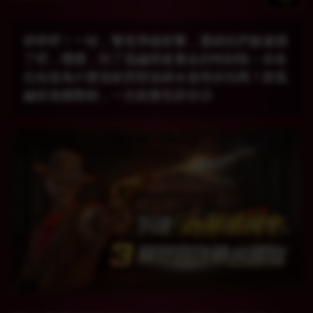
砰砰砰！一哈，警長準確射擊，通緝犯們被逮捕
了吧，嘿嘿，到了菟編我拿賞金的時刻啦～你各
位知道為什麼這款西部追緝令值得你玩嗎？跟菟
編前進國際館，一次統整告訴你😉