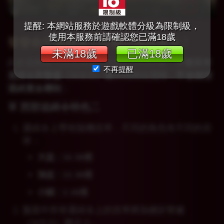
提醒: 本網站服務於遊戲軟體分級為限制級，
使用本服務前請確認您已滿18歲
發發命中通緝令，正義閃耀獲賞金！
未滿18歲
已滿18歲
此款遊戲最大特色為進入FREE GAME後，當
盤面有
不再提醒
通緝令與警徽（WILD）圖示同時出現時，即會觸發
通緝賞金機制
：
🐰 西部追緝令特色二
通緝令上帶有隨機倍率，不同的角色有不同的倍
率：
大盜：31-50倍
強盜：11-30倍
小賊：1-10倍
盤面中所有通緝令上的倍率將加總於警徽
（WILD）圖示上。