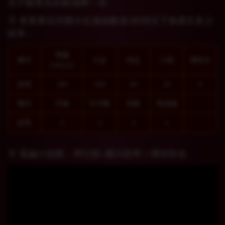
全不輸警長的氣場啊～😍
🐰 來看看這些圖示在連線數達5的情況下會產生多少
賠率：
警徽
圖示
大盜
強盜
小賊
通緝令
（WILD）
賠率
100
100
40
20
6
圖示
手槍
牛仔帽
馬靴
馬蹄鐵
賠率
5
4
3
2
🐰 菟編小提醒：押注額×圖示賠率＝獲得彩金