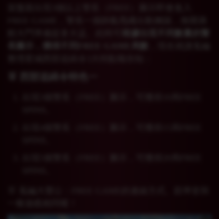
當盤面出現3個以上警長（FREE）圖示即會進入
FREE GAME，警長一個帥氣甩繩出動擒賊，推開酒
館大門準備捉拿大盜。此時可
根據出現不同數量的警
長圖示，獲得不同FREE GAME局數
，現在就讓菟編
整理星城西部追緝令3大特點報你知：
🐰 西部追緝令特色一
出現3個警長（FREE）圖示，可獲得10局FREE
SPINS。
出現4個警長（FREE）圖示，可獲得15局FREE
SPINS。
出現5個警長（FREE）圖示，可獲得20局FREE
SPINS。
🐰 菟編大聲公：FREE GAME的連線方式、賠率皆與
一般遊戲相同喔！