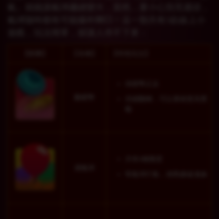
氣」就能讓氣球繼續變大，當然…要小心別充過頭，
氣球隨時都有可能爆炸啊💥！這一類共有3款線上小
遊戲，玩法簡單，卻讓人停不下來：
【館圖】
【名稱】
【特色玩法】
猜硬幣正反
翻硬幣
持續翻轉，可以累積更高獎
勵
共有4種難度
灌氣球
幫氣球打氣，挑戰爆破邊緣