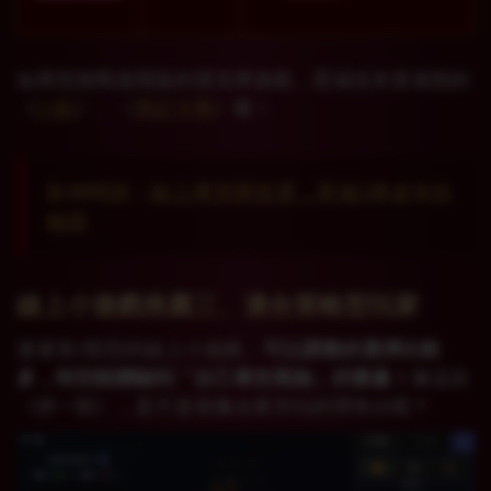
如果想挑戰進階版的撲克牌遊戲，星城也有更進階的
《
21點
》、《
黑紅大戰
》喔！
延伸閱讀：
線上撲克牌首選，星城3牌桌等你
稱霸
線上小遊戲推薦三、適合策略型玩家
接著第3類型的線上小遊戲，
可以調整的選擇比較
多，特別能體驗到「自己掌控風險」的樂趣！
像這款
《拼一顆》，是不是很像去夜市玩的彈珠台呢？