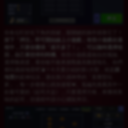
你各位盯好右下角的按鍵，最關鍵的操作就靠它了！
按下「押注」即可開始線上小遊戲；有些小遊戲在過
程中，只要你覺得「差不多了！」，可以隨時選擇領
回，自己掌控停利時機
。有些小遊戲還能自控風險、
選擇難易度，看你敢不敢來挑戰最高難度啦💪。你們
都玩過踩地雷吧💣？今天要介紹的第1大類，就是
踩
地雷
的延伸玩法，適合第六感神準的「直覺型玩
家」，每一步都會心跳加速喔💓。菟編先推薦其中一
款最可愛的《起司大盜》，只要選擇方格，來獲得美
味的起司，但過程中請小心捕鼠夾😖。