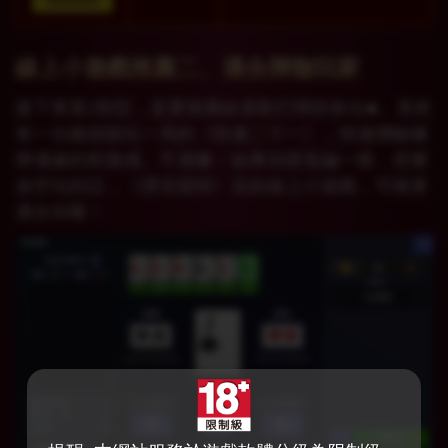
線上小遊戲推薦二、適合牌咖玩家
接下來第2類型，是要推薦給喜歡打牌的各位♣️。竟然
有一分鐘就能玩一局的《快速二十一》，快速體驗爆
牌邊緣的刺激感。不過嘛～如果你跟菟編一樣，想要
放空玩的話，《撲克競猜》這款線上小遊戲，可能更
適合你喔！