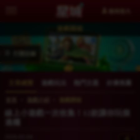
會員登入
星城
遊戲開箱
打開目錄
文章總覽
遊戲玩法
熱門主題
好康推薦
首頁
遊戲介紹
遊戲開箱
線上小遊戲一次收集！12款讓你玩個
過癮
2026.02.04
分享