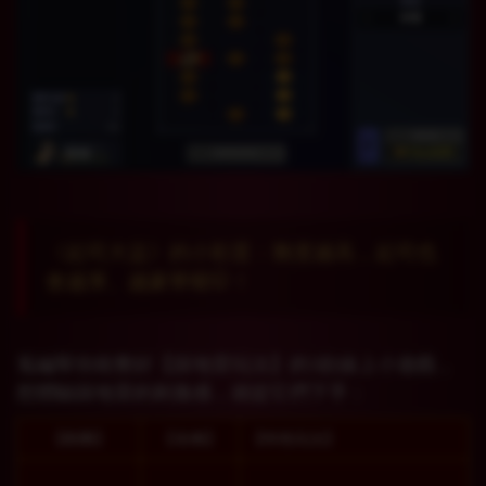
《起司大盜》的小彩蛋：難度越高，起司也
會越厚、越豪華喔🤭！
菟編幫你統整好【踩地雷玩法】的3款線上小遊戲，
想體驗踩地雷的刺激感，就從它們下手：
【館圖】
【名稱】
【特色玩法】