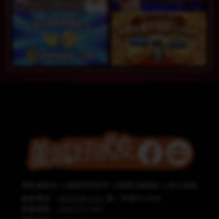
追蹤星城Facebook粉絲團掌握最新資訊
加入星城LINE官方帳號給你第一手資訊
星城YouTube看更多精選影片
XinFun 星泛娛樂 看更多精選影
追蹤星城Instagra
Thread
星城好冰友
facebook
星城-遊戲交流
隱私權政策
遊戲管理規章
相關法務條款
責任遊戲
服務專線：
(04)2708-5191
週一至週日24HR
客服傳真：(04)2259-3887