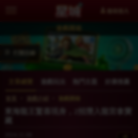
會員登入
星城
遊戲開箱
打開目錄
文章總覽
遊戲玩法
熱門主題
好康推薦
首頁
遊戲介紹
遊戲開箱
東海龍王驚喜現身，2招潛入龍宮拿寶
藏
2024.11.08
分享