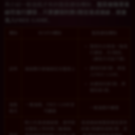
再介紹一般遊戲才有的盤面擴張機制，
盤面會隨著連
線而進行擴張，只要擴張到第5階並達成連線，就會
進入FREE GAME
。
機制
RESPIN機制
盤面擴張機制
盤面向左推進一輪進
行擴張，共5階段。
（擴張方式如下圖）
擴張到第5階，將進
說明
連線圖示會被鎖定在盤面上
入FREE GAME。
未擴張到第5階，將
變回第1階。
遊戲
一般遊戲、FREE GAME皆
一般遊戲中觸發
模式
可觸發
蝦小兵達成連線後，會停留
達成連線後盤面會從原本
在盤面上等待第二輪連線。
的第1階擴張成第2階，若