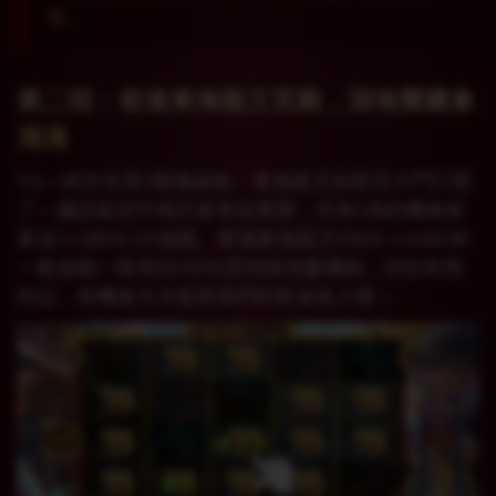
金。
第二招：前進東海龍王宮殿，深海寶藏拿
滿滿
YA～終於在第5階連線啦！東海龍王的龍宮大門打開
了～據說龍宮中有許多奇珍異寶，共有5局的機會探
索這5×5的SLOT遊戲。星城東海龍王FREE GAME和
一般遊戲一樣有RESPIN及特殊倍數機制，好好利用
的話，有機會大大提高我們的彩金收入呢～