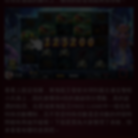
出現在連線的圖示上，獲得的彩金就能再加倍喔！
看看上面這張圖，東海龍王發射水球到最左邊這隻蝦
小兵身上，因此會獲得4倍的連線得分獎勵，真的超
讚的啦😍。在星城東海龍王FREE GAME中一樣也有
特殊倍數機制，且不管是特殊倍數還是倍數的停留時
間都有再做升級喔！下面星寶為大家整理了表格，快
來看看有哪些差異吧～