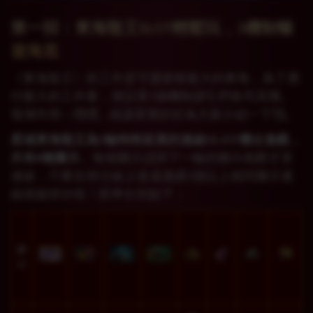
第一招：東海龍王SLOT輕鬆玩，3機制暢
遊海底
《東海龍王》的工作是守護面積最大的東海，為了應
付龐大的工作量，便設置3個機制讓它們各司其職、
發揮作用～嘿嘿...就讓星寶好好為大家介紹一下🥰。
星城東海龍王為5輪特殊延展的連線SLOT機台遊戲，
共有8種圖示
。每個圖示須與下一輪的圖示相鄰才算
連線，只要在得分線上達成連續3個以上相同圖示連
線就能得分啦！賠率分別如下：
圖
示