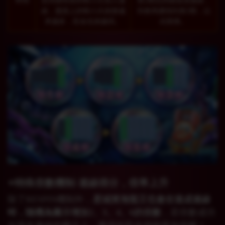
舉例
若持續有新的蝦小兵加入連
第2階也持續達成連線，
線，盤面上的蝦小兵就會越
則會再擴張到第3階，以
來越多，彩金也就越高。
此類推。
⭐特殊倍數機制-連線得分，倍率上升
除了RESPIN機制外，
星城東海龍王也會在達成連線
時，隨機為圖示增加2、3、4、6的倍數
，若倍數成功