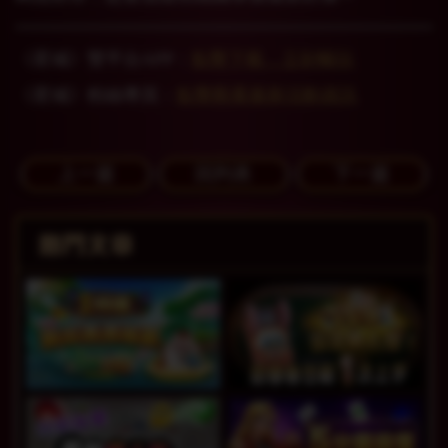
《星城》雙平台APP：
點擊下載，立刻暢玩
《星城》粉絲專頁：
點擊觀看最新活動資訊
上一篇
回列表
下一篇
熱門文章