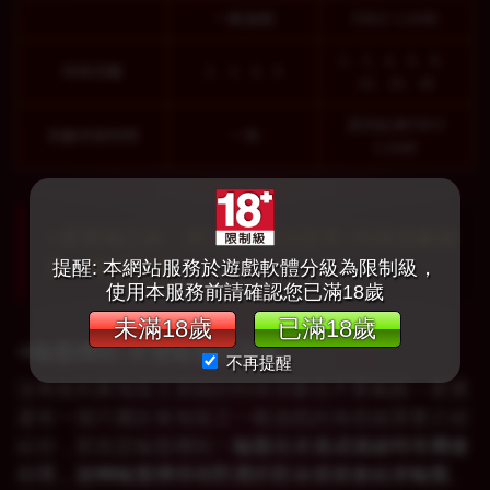
一般遊戲
FREE GAME
2、3、4、6、8、
特殊倍數
2、3、4、6
10、20、40
直到結束FREE
倍數停留時間
一局
GAME
⭐星寶備忘錄：押注額×圖示賠率×特殊倍數相
乘＝獲得彩金。
提醒: 本網站服務於遊戲軟體分級為限制級，
使用本服務前請確認您已滿18歲
未滿18歲
已滿18歲
⭐輪盤機制-幸運輪盤試手氣
不再提醒
沒有收到東海龍王賞賜的特殊倍數也不要氣餒～星寶
還有一個只屬於東海龍王一般遊戲的海底秘寶要介紹
給你，那就是輪盤機制！
輪盤在未達成連線時有機會
出現，旋轉輪盤獲得相對應的彩金後就會結束輪盤
。