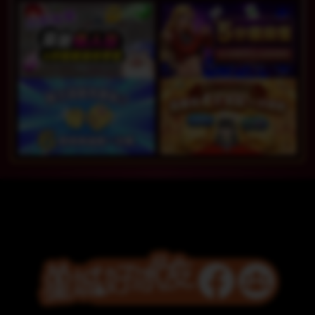
追蹤星城Facebook粉絲團掌握最新資訊
加入星城LINE官方帳號給你第一手資訊
星城YouTube看更多精選影片
XinFun 星泛娛樂 看更多精選影
追蹤星城Instagra
Thread
星城好冰友
facebook
星城-遊戲交流