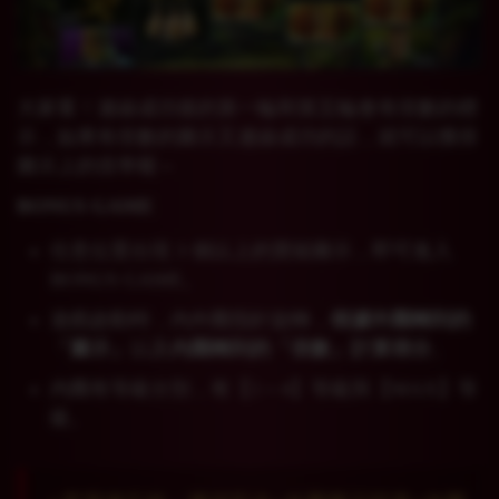
大家看！連線成功後的第一輪和第五輪會有倍數的標
示，如果有倍數的圖示又連線成功的話，就可以獲得
圖示上的倍率喔～
BONUS GAME
任意位置出現 3 個以上的寶箱圖示，即可進入
BONUS GAME。
遊戲啟動時，內外圈指針旋轉，
根據外圈轉到的
「圖示」
以及
內圈轉到的「倍數」計算得分
。
內圈有等級分別，有【1～4】等級與【MAX】等
級。