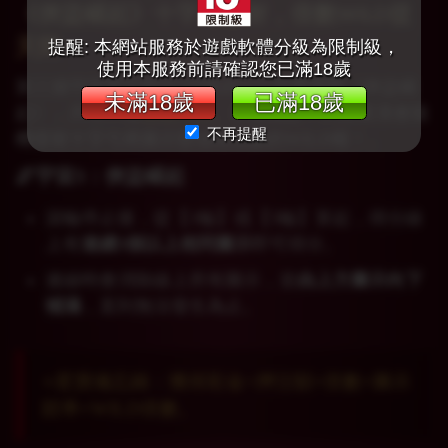
《俠盜崛起》十字弓發射，倍數WILD從
提醒: 本網站服務於遊戲軟體分級為限制級，
天降
使用本服務前請確認您已滿18歲
第三個宇宙是位於SLOT區的3×5 拉霸遊戲《俠盜崛
未滿18歲
已滿18歲
起》，共有20種
連線方式
。俠盜崛起中的羅賓漢會隨
不再提醒
機發射十字弓將圖示變成有倍數的WILD喔！。
🌌宇宙3：俠盜崛起
滾輪停止後，從【1輪】或【5輪】算起，得分線
上有
連續3個以上相同圖示
即可得分。
連線時會消除線上所有圖示，並
由上方圖示向下
補滿
，直到無法發生為止。
⭐星寶備忘錄：獲得彩金=押注額×倍數×圖示
賠率×WILD倍數。