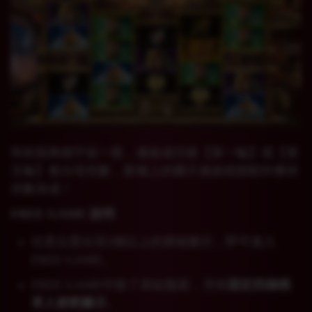
和前面兩個宇宙一樣，連線成功後【第一輪】或【第
五輪】會出現倍數，新補上的圖示連線就能額外獲得
倍數加成！
FREE GAME 說明
任意位置出現3個以上的寶箱圖示，即可進入
FREE GAME。
FREE GAME中除了原始盤面，另有
固定四個稻
草人箭靶圖示
。