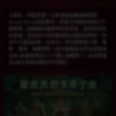
大家好，我是星寶！大家應該都聽過羅賓漢
(Robin Hood)的故事吧～英勇又帥氣的俠盜王子
羅賓漢，組織綠林義勇軍劫富濟貧，是貧困百姓
的英雄，更是我小時候最喜歡的童話故事呢！而
且不只童話故事，也有出一系列羅賓漢卡通、電
影、電視、遊戲等呢！說到遊戲那你們知道星城
也有4款羅賓漢的SLOT機台遊戲嗎？一起來看看
這4個分身都在哪些宇宙裡吧～