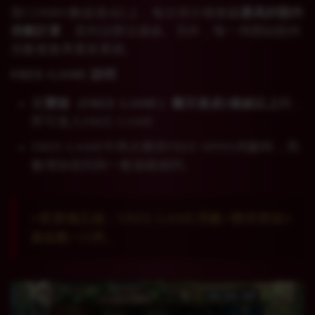
當COMBO數超過4以上，每次得分都會
以最高的額外
倍數計算
，直到沒辦法連線。另外，每一局開始額外
倍數都會再重新累積。
FREE GAME 說明
當
寶箱（FREE GAME）圖示達成3連線以上
時，
即可進入FREE GAME
FREE GAME中再次獲得FREE SPINS局數時，局
數增加規則與一般遊戲相同。
⭐星寶備忘錄：FREE GAME局數=獲得寶箱3
連線數×10局。