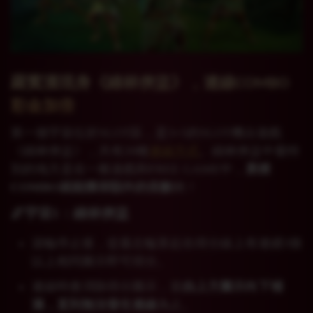
羅賓漢現身《綠林俠盜》，連線COMBO
彩金加倍
第一個宇宙位於SLOT區，是3×5的SLOT機台遊戲
《綠林俠盜》，共有20種
連線方式
。綠林俠盜中最特
別的地方是在一般遊戲和FREE GAME中，
累積
COMBO就能獲得額外的倍數
喲！
🌌宇宙1：綠林俠盜
滾輪停止後，從最左輪算起在得分線上有連續3個
以上相同圖示即可得分。
連線時會消除得分圖示，並
由上方圖示向下補
滿，直到無法發生連線
為止。