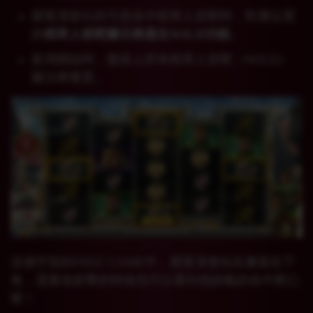
羅賓漢射出的弓箭命中稻草人箭靶時，對應位置
的
稻草人箭靶圖示將產生WILD功能
。
新局開始時，盤面上所有稻草人箭靶（WILD）
圖示將重置。
這個宇宙的FREE GAME中，羅賓漢會站在畫面右下
角，需要他射擊的時候也可以看到他帥氣的命中靶心
喔！