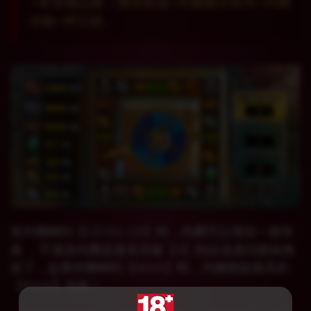
⭐星寶備忘錄：獲得彩金=外圈圖示賠率×內圈
倍數×押注額。
當外圈轉到【LEVEL UP】時，內圈可以增加一個等
級 ，不過當內圈是最高等級【4】的話這個功能就無
效了…如果外圈轉到【MAX】時，內圈開啟最高的
【MAX】等級！