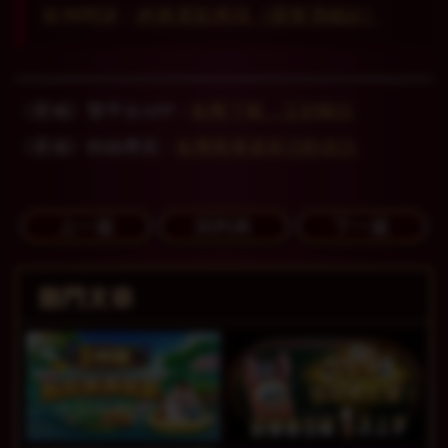
延伸閱讀：
經典電影再現《羅賓漢崛起》
《星城》雙平台APP：
點擊下載，立刻暢玩
《星城》粉絲專頁：
點擊觀看最新活動資訊
上一篇
回列表
下一篇
熱門文章