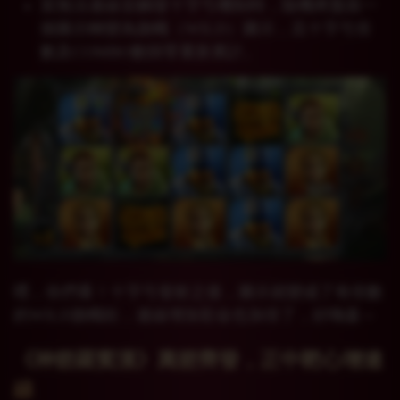
當無法連線並觸發十字弓機制時，隨機將盤面一
個圖示轉變為旗幟（WILD）圖示，且十字弓倍
數及COMBO數歸零重新累計。
嘿，你們看！十字弓發射之後，圖示就變成了有倍數
的WILD旗幟欸，連線增加彩金也加倍了，好嗨森～
《神箭羅賓漢》萬箭齊發，正中靶心增連
線