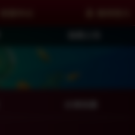
客服中心
會員登入
遊戲公告
好康推薦