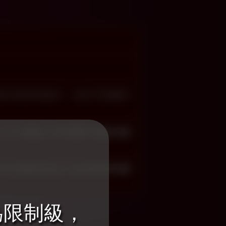
變為虯龍神珠圖示，並給予隨機倍
示會將
盤面上所有圖示倍數加總
示的倍數皆會加上該赤龍神珠圖
為限制級，