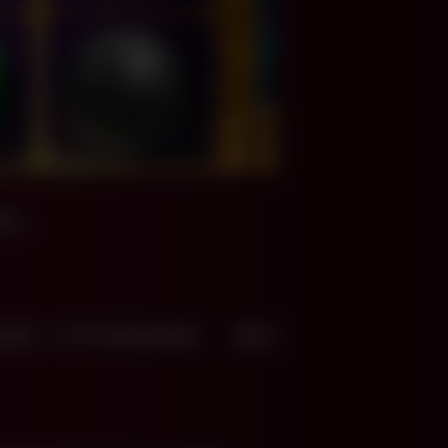
喔…
相聚，年年有餘慶無窮』，慶祝