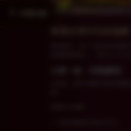
打開目錄
最適合過年玩的遊戲
迎來龍年，第一句吉祥話來教
錄相聚的時刻，『龍Time N
🌰第一款：祥龍獻珠
大桔說，龍年就要玩和龍有關的
呦！
FREE GAME
預設局數為3局RESPIN。