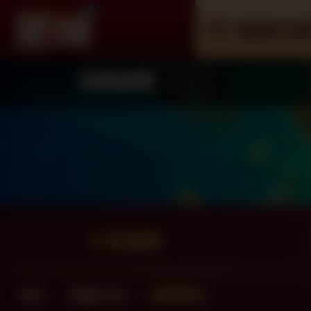
遊戲介
星城
遊戲總覽
文章總覽
首頁
遊戲介紹
遊戲開箱