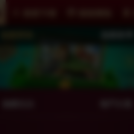
紹
遊戲下載
儲值購點
遊戲開箱
遊戲教學
遊戲玩法
熱門主題