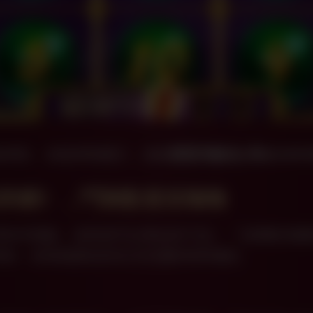
龍神珠、赤龍神珠圖示，就能
重置局數為3局RESPIN
弄獅》，鬥陣歡喜笑嗨嗨
同吃年夜飯，這時候可以舉起杯子說：『逗陣歡喜慶
時刻，並祝福彼此的生活充滿富裕與滿足。