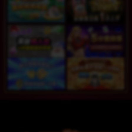
追蹤星城Facebook粉絲團掌握最新資訊
加入星城LINE官方帳號給你第一手資訊
星城YouTube看更多精選影片
XinFun 星泛娛樂 看更多精選影
追蹤星城Instagra
Thread
星城好冰友