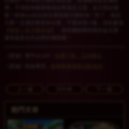
在新的一年帶給大家好多財運，撲滿豬我甚是滿意
😎。不管財神爺要變成金幣還是元寶，反正我全都
要！財神slot玩法肯定要推薦百變財神！對了，相信
大家一定還想要更多好康，不要說我小氣，現在參加
【
來啦！龍乃勝星城
】，就有機會獲得真的金元寶，
還有超多合作品牌的優惠喔！
《星城》雙平台APP：
點擊下載，立刻暢玩
《星城》粉絲專頁：
點擊觀看最新活動資訊
上一篇
回列表
下一篇
熱門文章