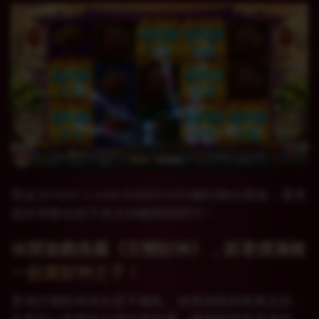
我這次FREE GAME中的RESPIN瘋狂轉出寶箱，看來
是財神爺也捨不得太快離開我吧🥺！
休閒遊戲推薦《百變財神》，跟著撲滿豬
一起當財神之子！
星城百變財神真的是不藏私，休閒遊戲就推薦這款，