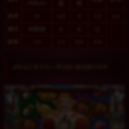
（WILD）
盆
樹
賠率
10
4.8
4
3.2
2.4
圖示
好彩頭
A
K
Q
賠率
1.6
1.2
0.8
0.4
💰彩金計算方式＝押注額×最高圖示賠率。