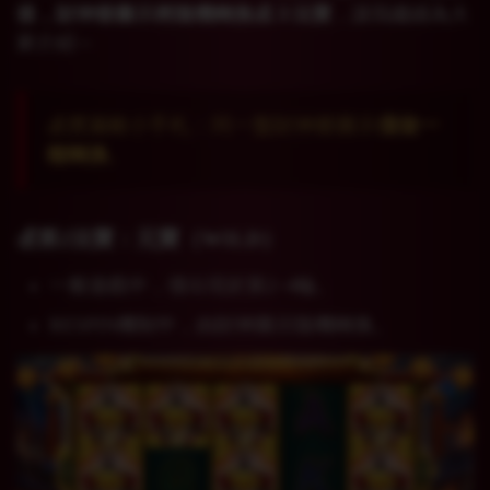
後，財神爺圖示將隨機轉換成３法寶
，讓我繼續為大
家介紹～
💰撲滿豬小手札：同一盤財神爺圖示
僅做一
種轉換
。
💰第2法寶：元寶（WILD）
一般遊戲中，僅出現於第2~4輪。
RESPIN機制中，由財神圖示隨機轉換。