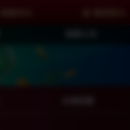
客服中心
會員登入
遊戲公告
好康推薦