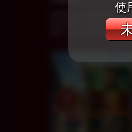
使
隨著電玩技術越來越進步，老
是神怪系列、歷史童話、水果
未
跟我一樣不要太帥氣！