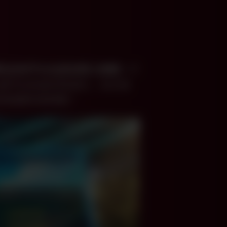
良好的平台也是首要之務喔！
不
tore)都可以快速安裝遊玩，並且還
掌握勝利密碼喔！