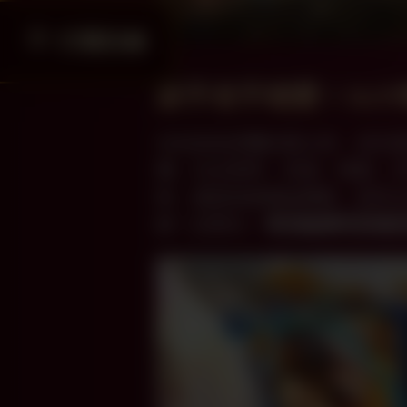
打開目錄
新手老手都愛！SLO
在知道老虎機訣竅之前，首先還
機，玩法簡單、快速、輕鬆，
動，盤面就會開始轉動，當停
解！說實在～
看滾輪轉時那種