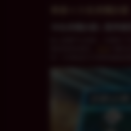
掌握４大老虎機訣竅
🍋老虎機訣竅1.選擇
線上娛樂平台很多，大家除了
要說我老桔賣瓜，
星城
十幾年的老
有一大特點是天天更新遊戲真