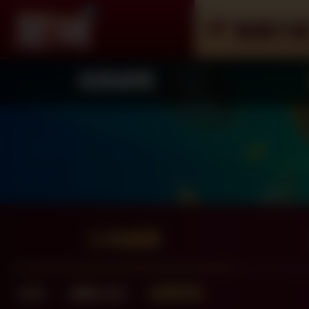
遊戲介
星城
遊戲總覽
文章總覽
首頁
遊戲介紹
遊戲開箱