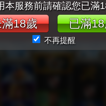
用本服務前請確認您已滿1
虎機也逐漸從傳統單連線，發展成多線式、獎金累進
、日系等等，大桔我私心最愛星城經典的俠盜系列，
滿18歲
已滿1
不再提醒