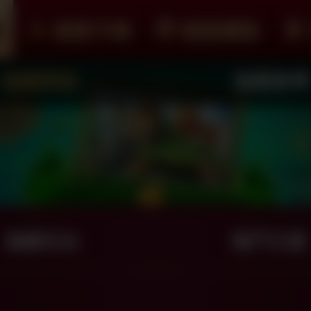
紹
遊戲下載
儲值購點
遊戲開箱
遊戲教學
遊戲玩法
熱門主題