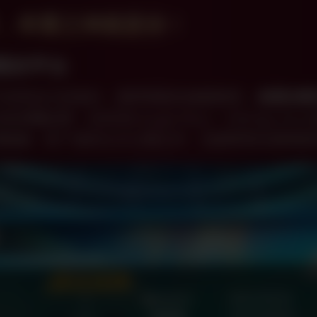
，幸運之神就是你！
優質的平台
可依照自己的喜好，選擇喜歡的遊戲類型，
挑選信譽
虎機品牌，在安卓(Google Play)、iOS(App S
實數據，除了做到公正公開之外，也能幫助玩家輕鬆