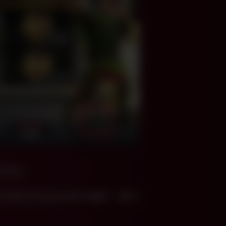
滾滾來。
於要如何成為拉霸大贏家，聽大