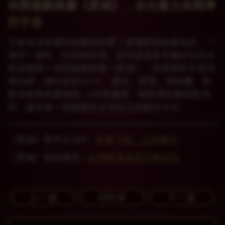
休閒遊戲推薦《星城》，全台最大休閒博
弈手遊
大家有沒有覺得採礦很舒壓？撲滿豬我超愛這款，一
邊挖一邊吃，吃的我好撐。想知道更多有趣好玩的主
題遊戲嗎？休閒遊戲推薦《星城》，休閒博弈手遊領
導品牌，擁有多款SLOT、撲克、骰寶、捕魚機、彩
賓等經典娛樂遊戲，HD高畫質，搭配電影般精彩演
繹，讓你每一局都像在主演自己的動作大片。
《星城》雙平台APP：
點擊下載，立刻暢玩
《星城》粉絲專頁：
點擊觀看最新活動資訊
上一篇
回列表
下一篇