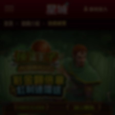
會員登入
首頁
遊戲介紹
遊戲總覽
追蹤星城Facebook粉絲團掌握最新資訊
加入星城LINE官方帳號給你第一手資訊
星城YouTube看更多精選影片
星城好冰友
WANIN網銀國際
XinFun 星泛娛樂 看更多精選影
追蹤星城Instagra
Thread
facebook
星城-遊戲交流