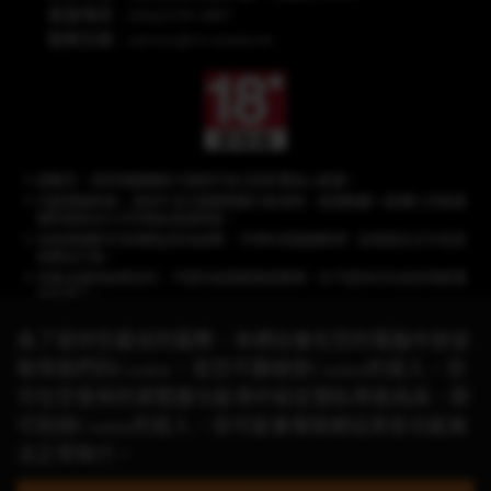
客服傳真：(04)2259-3887
服務信箱：
service@cs.wanin.tw
提醒您，長時間連續進行遊戲可能沉迷影響身心健康。
內建遊戲商城，須另外支付遊戲點數方能使用，遊戲點數一經購入兌換遊
戲幣後無法以任何理由退換現金。
本遊戲情節涉及棋牌益智及娛樂，不得利用遊戲賭博、從事違反法令或其
他類似行為。
本產品僅供娛樂目的，不提供或推廣真錢賭博，亦不提供任何具有現實價
值的獎品。
為了提供您最佳的服務，本網站會在您的電腦中放並
取用我們的Cookie，若您不願接受Cookie的寫入，您
《星城》品牌聲明：遊戲相關之商標、著作皆屬網銀國際(股)公司所有，未經合
可在您使用的瀏覽器功能項中設定隱私等級為高，即
法授權，
請勿任意使用！有關本遊戲與其他品牌的合作活動，請以官方網站公
可拒絕Cookie的寫入，但可能會導致網站某些功能無
告資訊為準。
© 2026 Wanin International Co., Ltd. 及其關係企業。版權所有。
法正常執行。