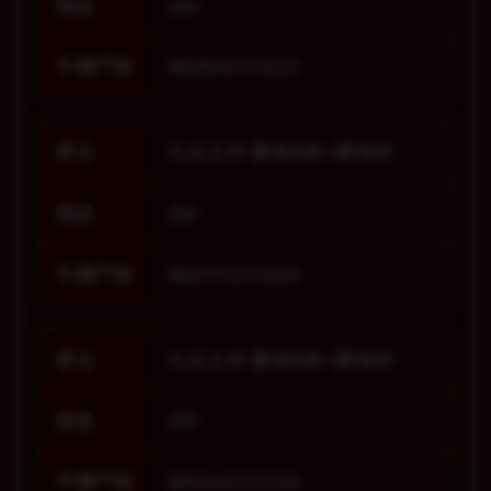
280
886958XXX435
九五之丹 酵母B群+酵母鋅
280
886976XXX620
九五之丹 酵母B群+酵母鋅
280
886910XXX320