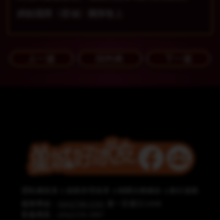
網銀國際《星城》團隊敬上
上一篇
回列表
下一篇
追蹤星城Facebook粉絲團掌握最新資訊
加入星城LINE官方帳號給你第一手資訊
星城YouTube看更多精選影片
XinFun 星泛娛樂 看更多精選影
追蹤星城Instagra
Thread
星城好冰友
facebook
星城-遊戲交流
隱私權政策
遊戲管理規章
相關法務條款
責任遊戲
服務專線：
(04)2708-5191
週一至週日24HR
客服傳真：(04)2259-3887