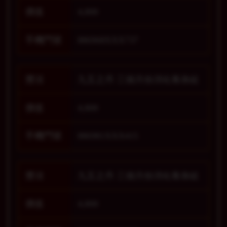
4,800
886968XXX737
九五之丹 三個月份消化養身組
4,800
886981XXX415
九五之丹 三個月份消化養身組
4,800