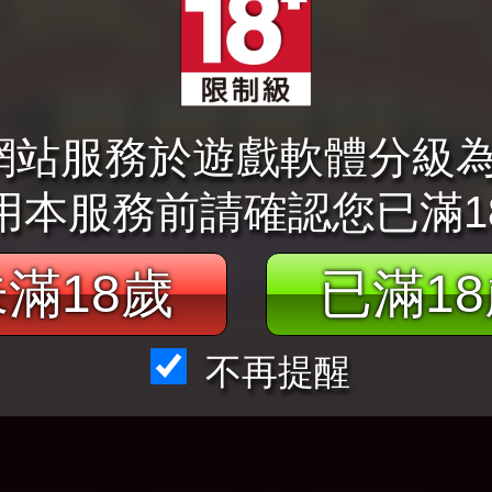
本網站服務於遊戲軟體分級
用本服務前請確認您已滿1
滿18歲
已滿1
不再提醒