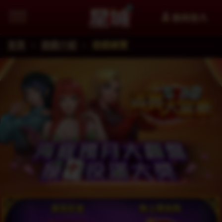
會員登入
首頁
遊戲介紹
遊戲總覽
追蹤星城Facebook粉絲團掌握最新資訊
加入星城LINE官方帳號給你第一手資訊
星城YouTube看更多精選影片
星城好冰友
WANIN網銀國際
XinFun 星泛娛樂 看更多精選影
追蹤星城Instagra
Thread
facebook
星城-遊戲交流