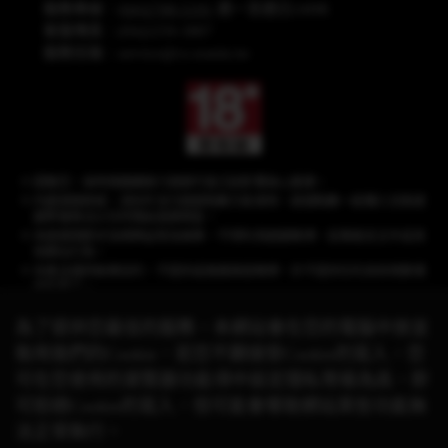
服務專線：
(04)2708-5191
週一至週日24HR
客服傳真：(04)2259-3887
服務信箱：
service@cs.wanin.tw
提醒您，長時間連續進行遊戲可能沉迷影響身心健康。
內建遊戲商城，須另外支付遊戲點數方能使用，遊戲點數一經購入兌換遊
戲幣後無法以任何理由退換現金。
本遊戲情節涉及棋牌益智及娛樂，不得利用遊戲賭博、從事違反法令或其
他類似行為。
本產品僅供娛樂目的，不提供或推廣真錢賭博，亦不提供任何具有現實價
值的獎品。
為了提供您最佳的服務，本網站會在您的電腦中放並
取用我們的Cookie，若您不願接受Cookie的寫入，您
《星城》品牌聲明：遊戲相關之商標、著作皆屬網銀國際(股)公司所有，未經合
可在您使用的瀏覽器功能項中設定隱私等級為高，即
法授權，
請勿任意使用！有關本遊戲與其他品牌的合作活動，請以官方網站公
可拒絕Cookie的寫入，但可能會導致網站某些功能無
告資訊為準。
© 2026 Wanin International Co., Ltd. 及其關係企業。版權所有。
法正常執行。