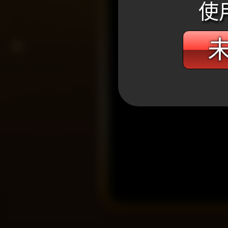
使
未
WANIN網銀國際