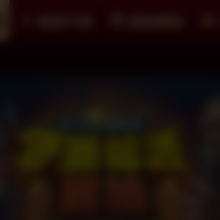
紹
遊戲下載
儲值購點