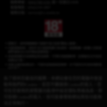
服務專線：
(04)2708-5191
週一至週日24HR
客服傳真：(04)2259-3887
服務信箱：
service@cs.wanin.tw
提醒您，長時間連續進行遊戲可能沉迷影響身心健康。
內建遊戲商城，須另外支付遊戲點數方能使用，遊戲點數一經購入兌換遊
戲幣後無法以任何理由退換現金。
本遊戲情節涉及棋牌益智及娛樂，不得利用遊戲賭博、從事違反法令或其
他類似行為。
本產品僅供娛樂目的，不提供或推廣真錢賭博，亦不提供任何具有現實價
值的獎品。
為了提供您最佳的服務，本網站會在您的電腦中放並
取用我們的Cookie，若您不願接受Cookie的寫入，您
《星城》品牌聲明：遊戲相關之商標、著作皆屬網銀國際(股)公司所有，未經合
可在您使用的瀏覽器功能項中設定隱私等級為高，即
法授權，
請勿任意使用！有關本遊戲與其他品牌的合作活動，請以官方網站公
可拒絕Cookie的寫入，但可能會導致網站某些功能無
告資訊為準。
© 2026 Wanin International Co., Ltd. 及其關係企業。版權所有。
法正常執行。