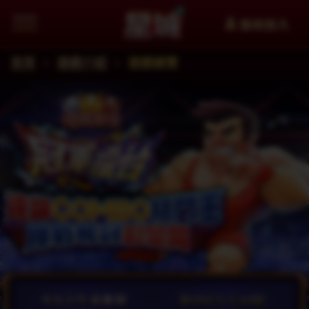
會員登入
首頁
遊戲介紹
遊戲總覽
追蹤星城Facebook粉絲團掌握最新資訊
加入星城LINE官方帳號給你第一手資訊
星城YouTube看更多精選影片
星城好冰友
WANIN網銀國際
XinFun 星泛娛樂 看更多精選影
追蹤星城Instagra
Thread
facebook
星城-遊戲交流