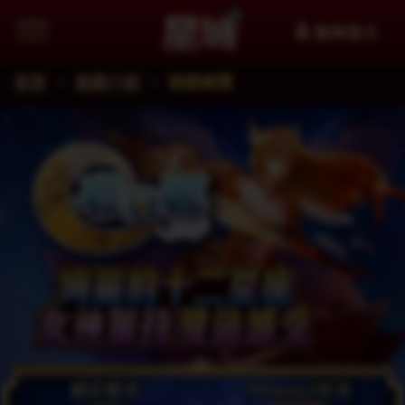
會員登入
首頁
遊戲介紹
遊戲總覽
追蹤星城Facebook粉絲團掌握最新資訊
加入星城LINE官方帳號給你第一手資訊
星城YouTube看更多精選影片
星城好冰友
WANIN網銀國際
XinFun 星泛娛樂 看更多精選影
追蹤星城Instagra
Thread
facebook
星城-遊戲交流