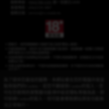
服務專線：
(04)2708-5191
週一至週日24HR
客服傳真：(04)2259-3887
服務信箱：
service@cs.wanin.tw
提醒您，長時間連續進行遊戲可能沉迷影響身心健康。
內建遊戲商城，須另外支付遊戲點數方能使用，遊戲點數一經購入兌換遊
戲幣後無法以任何理由退換現金。
本遊戲情節涉及棋牌益智及娛樂，不得利用遊戲賭博、從事違反法令或其
他類似行為。
本產品僅供娛樂目的，不提供或推廣真錢賭博，亦不提供任何具有現實價
值的獎品。
為了提供您最佳的服務，本網站會在您的電腦中放並
取用我們的Cookie，若您不願接受Cookie的寫入，您
《星城》品牌聲明：遊戲相關之商標、著作皆屬網銀國際(股)公司所有，未經合
可在您使用的瀏覽器功能項中設定隱私等級為高，即
法授權，
請勿任意使用！有關本遊戲與其他品牌的合作活動，請以官方網站公
可拒絕Cookie的寫入，但可能會導致網站某些功能無
告資訊為準。
© 2026 Wanin International Co., Ltd. 及其關係企業。版權所有。
法正常執行。