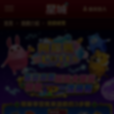
會員登入
首頁
遊戲介紹
遊戲總覽
追蹤星城Facebook粉絲團掌握最新資訊
加入星城LINE官方帳號給你第一手資訊
星城YouTube看更多精選影片
星城好冰友
WANIN網銀國際
XinFun 星泛娛樂 看更多精選影
追蹤星城Instagra
Thread
facebook
星城-遊戲交流