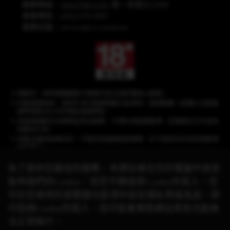
服務專線：
(04)2708-5191
週一至週日24HR
客服傳真：(04)2259-3887
服務信箱：
service@cs.wanin.tw
提醒您，長時間連續進行遊戲可能沉迷影響身心健康。
內建遊戲商城，須另外支付遊戲點數方能使用，遊戲點數一經購入兌換遊
戲幣後無法以任何理由退換現金。
本遊戲情節涉及棋牌益智及娛樂，不得利用遊戲賭博、從事違反法令或其
他類似行為。
本產品僅供娛樂目的，不提供或推廣真錢賭博，亦不提供任何具有現實價
值的獎品。
為了提供您最佳的服務，本網站會在您的電腦中放並
取用我們的Cookie，若您不願接受Cookie的寫入，您
《星城》品牌聲明：遊戲相關之商標、著作皆屬網銀國際(股)公司所有，未經合
可在您使用的瀏覽器功能項中設定隱私等級為高，即
法授權，
請勿任意使用！有關本遊戲與其他品牌的合作活動，請以官方網站公
可拒絕Cookie的寫入，但可能會導致網站某些功能無
告資訊為準。
© 2026 Wanin International Co., Ltd. 及其關係企業。版權所有。
法正常執行。