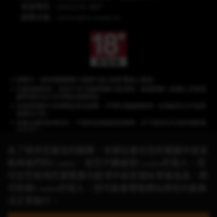
客服傳真：(04)2259-3887
服務信箱：
service@cs.wanin.tw
提醒您，長時間連續進行遊戲可能沉迷影響身心健康。
內建遊戲商城，須另外支付遊戲點數方能使用，遊戲點數一經購入兌換遊
戲幣後無法以任何理由退換現金。
本遊戲情節涉及棋牌益智及娛樂，不得利用遊戲賭博、從事違反法令或其
他類似行為。
本產品僅供娛樂目的，不提供或推廣真錢賭博，亦不提供任何具有現實價
值的獎品。
為了提供您最佳的服務，本網站會在您的電腦中放並
取用我們的Cookie，若您不願接受Cookie的寫入，您
《星城》品牌聲明：遊戲相關之商標、著作皆屬網銀國際(股)公司所有，未經合
可在您使用的瀏覽器功能項中設定隱私等級為高，即
法授權，
請勿任意使用！有關本遊戲與其他品牌的合作活動，請以官方網站公
可拒絕Cookie的寫入，但可能會導致網站某些功能無
告資訊為準。
© 2026 Wanin International Co., Ltd. 及其關係企業。版權所有。
法正常執行。