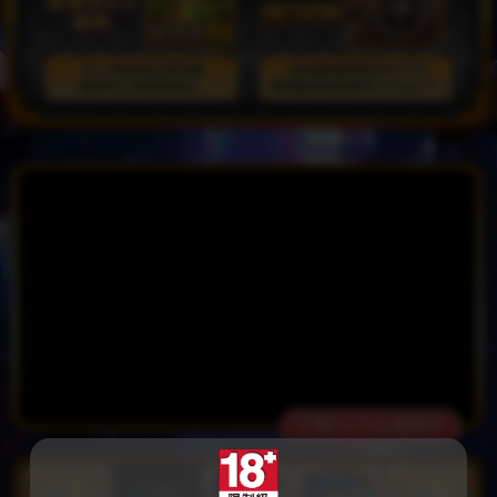
打開YouTube看更多