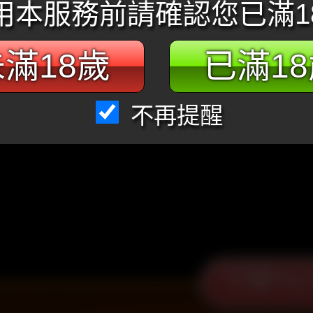
用本服務前請確認您已滿1
滿18歲
已滿1
不再提醒
打開You