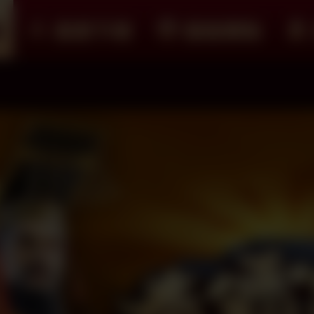
紹
遊戲下載
儲值購點