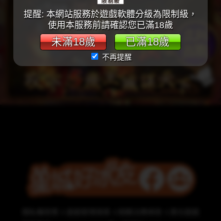
提醒: 本網站服務於遊戲軟體分級為限制級，
使用本服務前請確認您已滿18歲
未滿18歲
已滿18歲
不再提醒
隱私權政策
遊戲管理規章
相關法務條款
責任遊戲