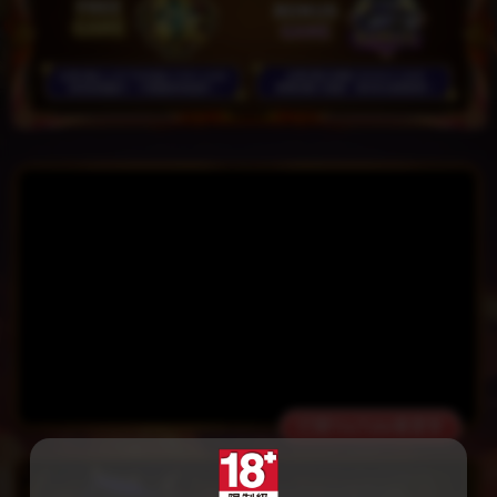
打開YouTube看更多