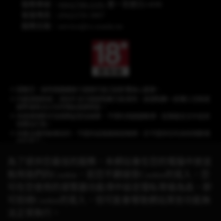
服務專線：
(04)2708-5191
週一至週日24HR
客服傳真：(04)2259-3887
服務信箱：
service@cs.wanin.tw
提醒您，長時間連續進行遊戲可能沉迷影響身心健康。
內建遊戲商城，須另外支付遊戲點數方能使用，遊戲點數一經購入兌換遊
戲幣後無法以任何理由退換現金。
本遊戲情節涉及棋牌益智及娛樂，不得利用遊戲賭博、從事違反法令或其
他類似行為。
本產品僅供娛樂目的，不提供或推廣真錢賭博，亦不提供任何具有現實價
值的獎品。
為了提供您最佳的服務，本網站會在您的電腦中放並
取用我們的Cookie，若您不願接受Cookie的寫入，您
《星城》品牌聲明：遊戲相關之商標、著作皆屬網銀國際(股)公司所有，未經合
可在您使用的瀏覽器功能項中設定隱私等級為高，即
法授權，
請勿任意使用！有關本遊戲與其他品牌的合作活動，請以官方網站公
可拒絕Cookie的寫入，但可能會導致網站某些功能無
告資訊為準。
© 2026 Wanin International Co., Ltd. 及其關係企業。版權所有。
法正常執行。