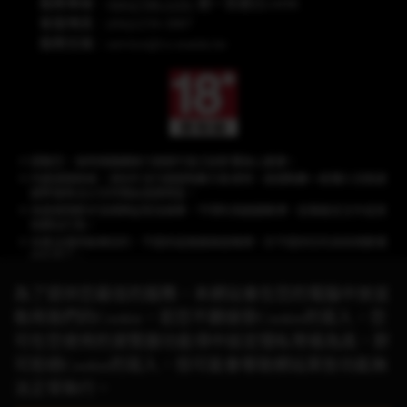
服務專線：
(04)2708-5191
週一至週日24HR
客服傳真：(04)2259-3887
服務信箱：
service@cs.wanin.tw
提醒您，長時間連續進行遊戲可能沉迷影響身心健康。
內建遊戲商城，須另外支付遊戲點數方能使用，遊戲點數一經購入兌換遊
戲幣後無法以任何理由退換現金。
本遊戲情節涉及棋牌益智及娛樂，不得利用遊戲賭博、從事違反法令或其
他類似行為。
本產品僅供娛樂目的，不提供或推廣真錢賭博，亦不提供任何具有現實價
值的獎品。
為了提供您最佳的服務，本網站會在您的電腦中放並
取用我們的Cookie，若您不願接受Cookie的寫入，您
《星城》品牌聲明：遊戲相關之商標、著作皆屬網銀國際(股)公司所有，未經合
可在您使用的瀏覽器功能項中設定隱私等級為高，即
法授權，
請勿任意使用！有關本遊戲與其他品牌的合作活動，請以官方網站公
可拒絕Cookie的寫入，但可能會導致網站某些功能無
告資訊為準。
© 2026 Wanin International Co., Ltd. 及其關係企業。版權所有。
法正常執行。