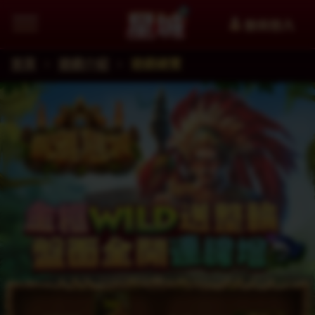
會員登入
首頁
遊戲介紹
遊戲總覽
追蹤星城Facebook粉絲團掌握最新資訊
加入星城LINE官方帳號給你第一手資訊
星城YouTube看更多精選影片
星城好冰友
WANIN網銀國際
XinFun 星泛娛樂 看更多精選影
追蹤星城Instagra
Thread
facebook
星城-遊戲交流