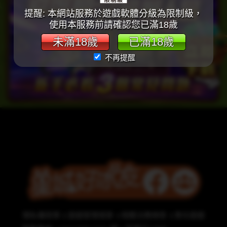
提醒: 本網站服務於遊戲軟體分級為限制級，
使用本服務前請確認您已滿18歲
未滿18歲
已滿18歲
不再提醒
隱私權政策
遊戲管理規章
相關法務條款
責任遊戲