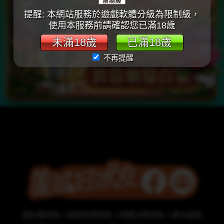
提醒: 本網站服務於遊戲軟體分級為限制級，
使用本服務前請確認您已滿18歲
未滿18歲
已滿18歲
不再提醒
隱私權政策
遊戲管理規章
相關法務條款
責任遊戲