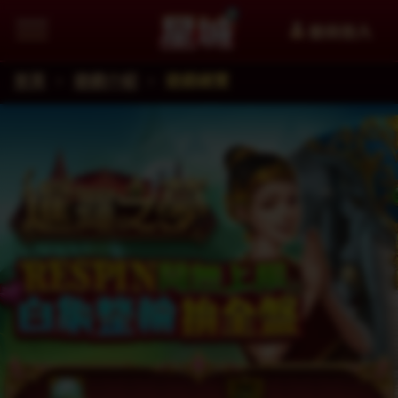
會員登入
首頁
遊戲介紹
遊戲總覽
追蹤星城Facebook粉絲團掌握最新資訊
加入星城LINE官方帳號給你第一手資訊
星城YouTube看更多精選影片
星城好冰友
WANIN網銀國際
XinFun 星泛娛樂 看更多精選影
追蹤星城Instagra
Thread
facebook
星城-遊戲交流