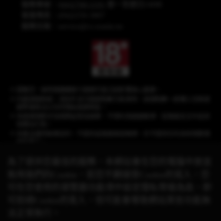
服務專線：
(04)2708-5191
週一至週日24HR
客服傳真：(04)2259-3887
服務信箱：
service@cs.wanin.tw
提醒您，長時間連續進行遊戲可能沉迷影響身心健康。
內建遊戲商城，須另外支付遊戲點數方能使用，遊戲點數一經購入兌換遊
戲幣後無法以任何理由退換現金。
本遊戲情節涉及棋牌益智及娛樂，不得利用遊戲賭博、從事違反法令或其
他類似行為。
本產品僅供娛樂目的，不提供或推廣真錢賭博，亦不提供任何具有現實價
值的獎品。
為了提供您最佳的服務，本網站會在您的電腦中放並
取用我們的Cookie，若您不願接受Cookie的寫入，您
《星城》品牌聲明：遊戲相關之商標、著作皆屬網銀國際(股)公司所有，未經合
可在您使用的瀏覽器功能項中設定隱私等級為高，即
法授權，
請勿任意使用！有關本遊戲與其他品牌的合作活動，請以官方網站公
可拒絕Cookie的寫入，但可能會導致網站某些功能無
告資訊為準。
© 2026 Wanin International Co., Ltd. 及其關係企業。版權所有。
法正常執行。