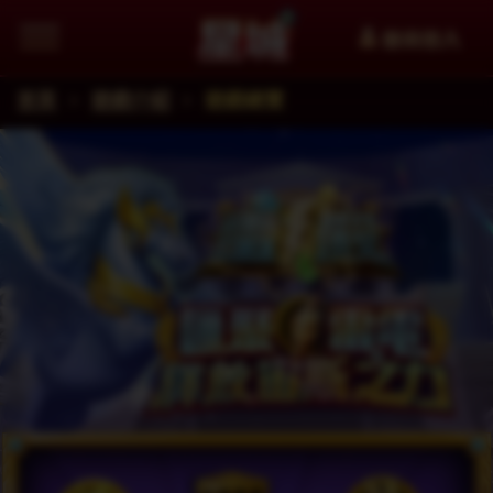
會員登入
首頁
遊戲介紹
遊戲總覽
追蹤星城Facebook粉絲團掌握最新資訊
加入星城LINE官方帳號給你第一手資訊
星城YouTube看更多精選影片
星城好冰友
WANIN網銀國際
XinFun 星泛娛樂 看更多精選影
追蹤星城Instagra
Thread
facebook
星城-遊戲交流