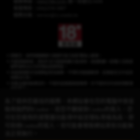
服務專線：
(04)2708-5191
週一至週日24HR
客服傳真：(04)2259-3887
服務信箱：
service@cs.wanin.tw
提醒您，長時間連續進行遊戲可能沉迷影響身心健康。
內建遊戲商城，須另外支付遊戲點數方能使用，遊戲點數一經購入兌換遊
戲幣後無法以任何理由退換現金。
本遊戲情節涉及棋牌益智及娛樂，不得利用遊戲賭博、從事違反法令或其
他類似行為。
本產品僅供娛樂目的，不提供或推廣真錢賭博，亦不提供任何具有現實價
值的獎品。
為了提供您最佳的服務，本網站會在您的電腦中放並
取用我們的Cookie，若您不願接受Cookie的寫入，您
《星城》品牌聲明：遊戲相關之商標、著作皆屬網銀國際(股)公司所有，未經合
可在您使用的瀏覽器功能項中設定隱私等級為高，即
法授權，
請勿任意使用！有關本遊戲與其他品牌的合作活動，請以官方網站公
可拒絕Cookie的寫入，但可能會導致網站某些功能無
告資訊為準。
© 2026 Wanin International Co., Ltd. 及其關係企業。版權所有。
法正常執行。