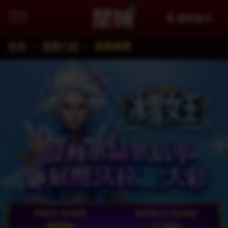
會員登入
首頁
遊戲介紹
遊戲總覽
追蹤星城Facebook粉絲團掌握最新資訊
加入星城LINE官方帳號給你第一手資訊
星城YouTube看更多精選影片
星城好冰友
WANIN網銀國際
XinFun 星泛娛樂 看更多精選影
追蹤星城Instagra
Thread
facebook
星城-遊戲交流