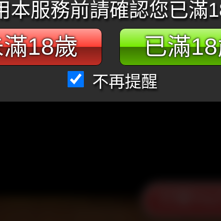
用本服務前請確認您已滿1
滿18歲
已滿1
不再提醒
打開You