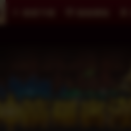
紹
遊戲下載
儲值購點