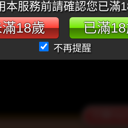
用本服務前請確認您已滿1
滿18歲
已滿1
不再提醒
打開You