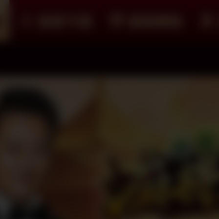
紹
遊戲下載
儲值購點