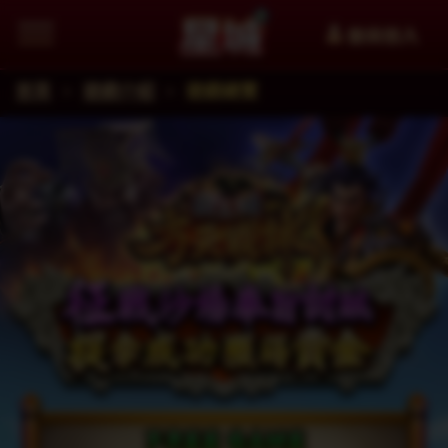
會員登入
首頁
遊戲介紹
遊戲總覽
追蹤星城Facebook粉絲團掌握最新資訊
加入星城LINE官方帳號給你第一手資訊
星城YouTube看更多精選影片
星城好冰友
WANIN網銀國際
XinFun 星泛娛樂 看更多精選影
追蹤星城Instagra
Thread
facebook
星城-遊戲交流