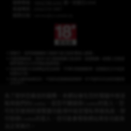
服務專線：
(04)2708-5191
週一至週日24HR
客服傳真：(04)2259-3887
服務信箱：
service@cs.wanin.tw
提醒您，長時間連續進行遊戲可能沉迷影響身心健康。
內建遊戲商城，須另外支付遊戲點數方能使用，遊戲點數一經購入兌換遊
戲幣後無法以任何理由退換現金。
本遊戲情節涉及棋牌益智及娛樂，不得利用遊戲賭博、從事違反法令或其
他類似行為。
本產品僅供娛樂目的，不提供或推廣真錢賭博，亦不提供任何具有現實價
值的獎品。
為了提供您最佳的服務，本網站會在您的電腦中放並
取用我們的Cookie，若您不願接受Cookie的寫入，您
《星城》品牌聲明：遊戲相關之商標、著作皆屬網銀國際(股)公司所有，未經合
可在您使用的瀏覽器功能項中設定隱私等級為高，即
法授權，
請勿任意使用！有關本遊戲與其他品牌的合作活動，請以官方網站公
可拒絕Cookie的寫入，但可能會導致網站某些功能無
告資訊為準。
© 2026 Wanin International Co., Ltd. 及其關係企業。版權所有。
法正常執行。