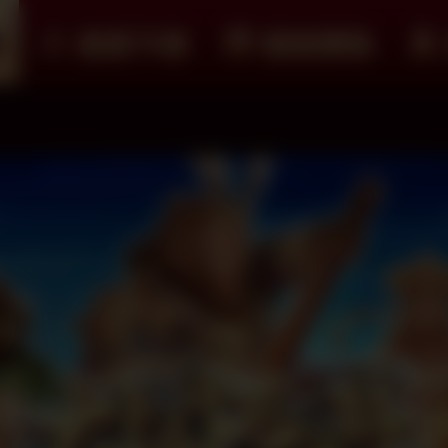
紹
遊戲下載
儲值購點