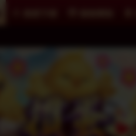
紹
遊戲下載
儲值購點