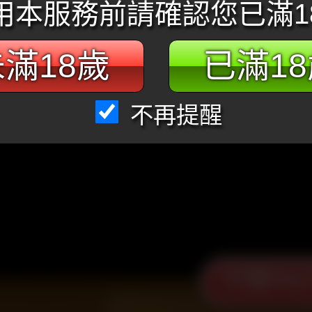
用本服務前請確認您已滿1
滿18歲
已滿1
不再提醒
打開You