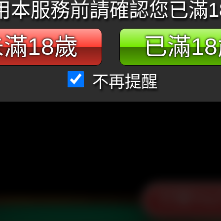
用本服務前請確認您已滿1
滿18歲
已滿1
不再提醒
打開You