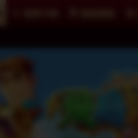
紹
遊戲下載
儲值購點