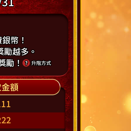
/31
費銀幣！
獎勵越多。
獎勵！
?
升階方式
推薦-星城