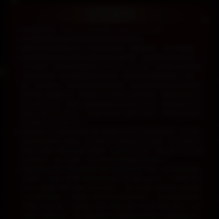
本活動時間：2026/2/2 00:00 起～2026/3/2 23:59止。​
本活動僅限綁定台灣手機門號遊戲角色參加。​
請於本序號效期2026/3/9前完成兌換，逾期無效，亦不再補發。
活動實體獎項兌換碼將由簡訊發送至門號，若簡訊遺失或刪除，
恕不補發。獎項兌換期限至2026/3/31 23:59止，逾期未兌換則視
同放棄資格。抽中實體獎項的玩家，請主動來電與客服中心聯
繫、核對資料、填寫所得申報明細表。若超過時間而未主動聯繫
者將喪失獲獎資格。後續收到中獎資料核對無誤，實體獎項寄出
約30個工作天，實際天數需視商品貨源狀況評估，如遇缺貨可能
遲至45個工作天以上，還請玩家見諒並耐心等待。實體商品寄送
也僅限台灣本島地址。​​
黃金贈品之市售價值將依據活動贈出時之市場價格為準，並可能
隨金價波動有所變動。主辦單位不保證其未來價值，亦不接受得
獎者以價值浮動為由要求補償、退換貨或折現。預計於3月初兌獎
結束後統一進行採購，於兌獎結束後開始安排寄送。
得獎者應依政府規定繳納所得稅並辦理扣繳手續。依中華民國稅
法規定，機會中獎獎項價值超過新台幣2萬以上(含)，中獎者須支
付10%機會中獎所得稅至指定帳戶，將依官網公告內的市價申報
10%的所得稅，不願繳交者視同放棄得獎權利；獎項價值超過新
台幣1,000元者，主辦單位亦依法開立個人綜合所得稅憑證，以利
中獎人申報之用。若中獎者為非本國居民則按給付全額扣取20%