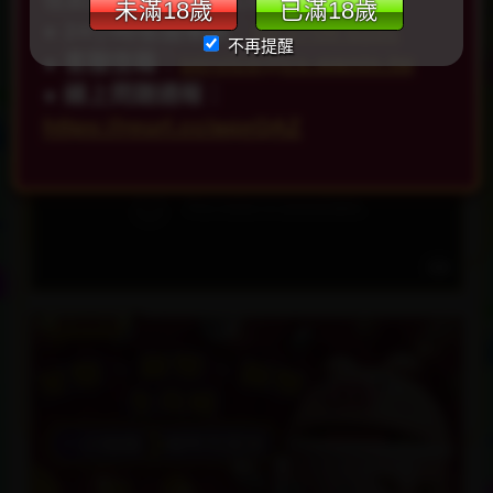
未滿18歲
已滿18歲
● 24小時客服專線：
04-2708-5191
3.結帳後星幣將儲入選定的遊戲角色中
不再提醒
● 客服信箱：
service@cs.wanin.tw
● 線上問題通報：
https://reurl.cc/aqxQAZ
星城Facebook粉專-星
星城LINE官方帳號-
星城YouTube頻
網銀國際-星城
遊e卡
QPP
多人連線遊戲推薦