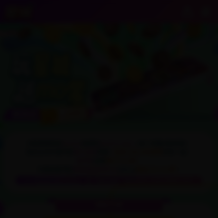
購點流程
活動期間透過
momo
官網和
momo app
，進入專屬活動頁面，
綁定台灣手機門號
登入星城
即贈：
星城 100,000銅幣
序號一組，
新門號
加碼
贈50 mo幣
，
不限新舊門號
單筆儲值星幣100
元以上
再送150 mo幣
！
※mo幣數量有限送完為止，若「贈送完畢」請依官網之活動說明顯示為主。