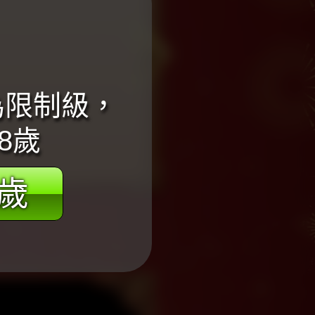
為限制級，
8歲
8歲