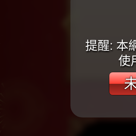
提醒: 
使
未