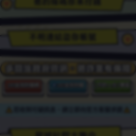
提
供
點
星
星
星
數
城
城
城
序
Facebook
LINE
YouTube
/
粉
官
頻
帳
專-
方
道-
號
星
帳
星
密
城
號-
城
若收到可疑訊息，
請立即向官方客服求證
/
星
簡
城