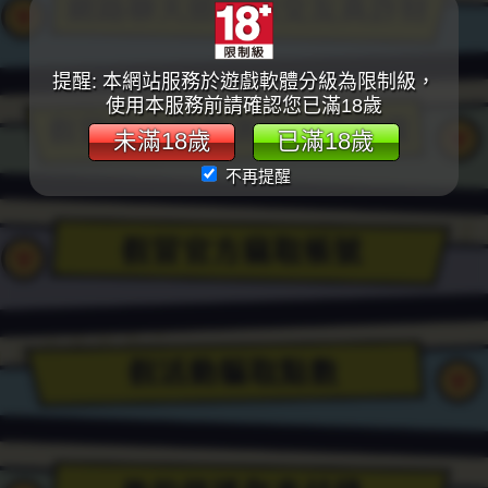
款
頁
提醒: 本網站服務於遊戲軟體分級為限制級，
使用本服務前請確認您已滿18歲
面
未滿18歲
已滿18歲
或
不再提醒
連
結
購
買
點
數。
不