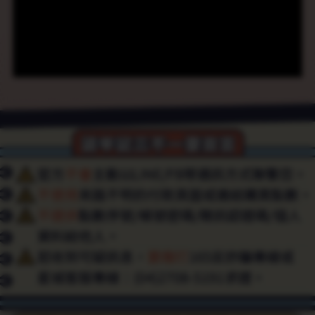
非
官
方
平
/
社
群
聯
繫
您
的