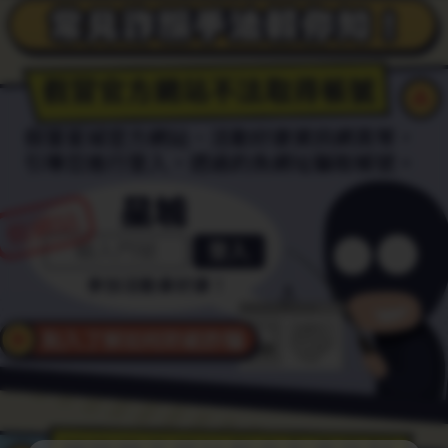
人
員。
不
使
用
來
路
不
明
的
付