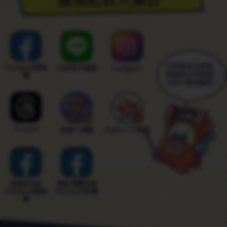
訊
認
證
/
Facebook粉絲
LINE官方帳號
Instagram
團
個
人
資
Threads
星城YT頻道
XinFun YT頻道
料
給
他
星城好冰友
星城 遊戲交流
Facebook粉絲
Facebook社團
團
人。
若