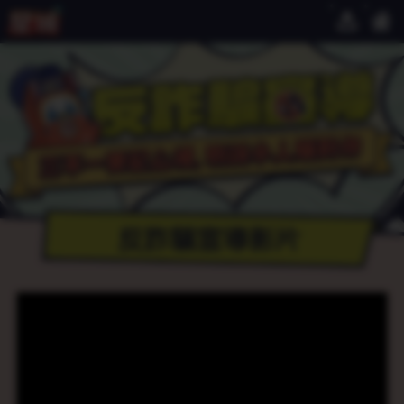
不
一
要
宣
言
不
輕
信
以