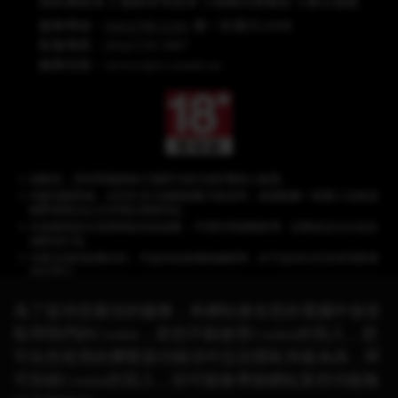
隱私權政策
遊戲管理規章
相關法務條款
責任遊戲
服務專線：
(04)2708-5191
週一至週日24HR
客服傳真：(04)2259-3887
服務信箱：
service@cs.wanin.tw
提醒您，長時間連續進行遊戲可能沉迷影響身心健康。
內建遊戲商城，須另外支付遊戲點數方能使用，遊戲點數一經購入兌換遊
戲幣後無法以任何理由退換現金。
本遊戲情節涉及棋牌益智及娛樂，不得利用遊戲賭博、從事違反法令或其
他類似行為。
本產品僅供娛樂目的，不提供或推廣真錢賭博，亦不提供任何具有現實價
值的獎品。
WANIN網銀國際
為了提供您最佳的服務，本網站會在您的電腦中放並
取用我們的Cookie，若您不願接受Cookie的寫入，您
《星城》品牌聲明：遊戲相關之商標、著作皆屬網銀國際(股)公司所有，未經合
可在您使用的瀏覽器功能項中設定隱私等級為高，即
法授權，
請勿任意使用！有關本遊戲與其他品牌的合作活動，請以官方網站公
可拒絕Cookie的寫入，但可能會導致網站某些功能無
告資訊為準。