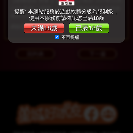
【動物朋友 齊聚 】遊戲館預計將於 2025年12月
23日(星期二)關閉，未來我們將持續推出其他各
提醒: 本網站服務於遊戲軟體分級為限制級，
種類型的遊戲館，敬請期待！
使用本服務前請確認您已滿18歲
網銀國際《星城Online》團隊敬上
未滿18歲
已滿18歲
不再提醒
回列表
下一篇
追蹤星城Facebook粉絲團掌握最新資訊
加入星城LINE官方帳號給你第一手資訊
星城YouTube看更多精選影片
XinFun 星泛娛樂 看更多精選影
追蹤星城Instagra
Thread
星城好冰友
facebook
星城-遊戲交流