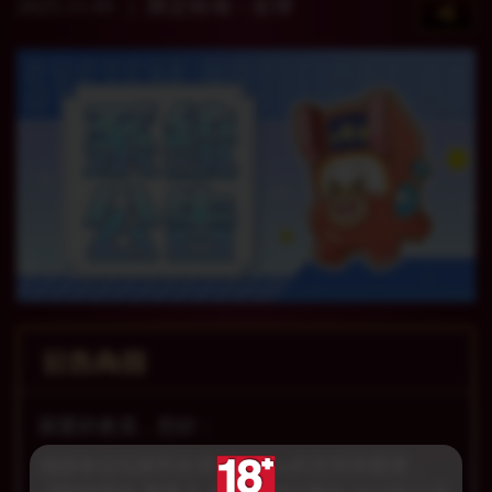
2025.11.05 ｜ 限定區域－全球
分享
公告內容
親愛的會員，您好：
感謝各位玩家對於星城Online的支持與愛護，