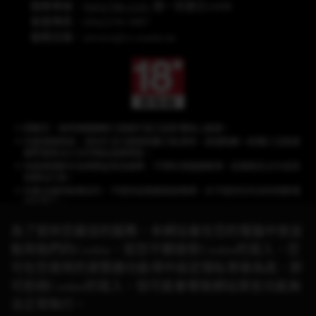
服務專線：
(04)2708-5191
週一至週日24HR
客服傳真：(04)2259-3887
服務信箱：
service@cs.wanin.tw
提醒您，長時間連續進行遊戲可能沉迷影響身心健康。
內建遊戲商城，須另外支付遊戲點數方能使用，遊戲點數一經購入兌換遊
戲幣後無法以任何理由退換現金。
本遊戲情節涉及棋牌益智及娛樂，不得利用遊戲賭博、從事違反法令或其
他類似行為。
本產品僅供娛樂目的，不提供或推廣真錢賭博，亦不提供任何具有現實價
值的獎品。
為了提供您最佳的服務，本網站會在您的電腦中放並
取用我們的Cookie，若您不願接受Cookie的寫入，您
《星城》品牌聲明：遊戲相關之商標、著作皆屬網銀國際(股)公司所有，未經合
可在您使用的瀏覽器功能項中設定隱私等級為高，即
法授權，
請勿任意使用！有關本遊戲與其他品牌的合作活動，請以官方網站公
可拒絕Cookie的寫入，但可能會導致網站某些功能無
告資訊為準。
© 2026 Wanin International Co., Ltd. 及其關係企業。版權所有。
法正常執行。