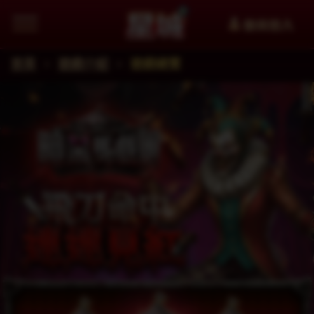
會員登入
首頁
遊戲介紹
遊戲總覽
追蹤星城Facebook粉絲團掌握最新資訊
加入星城LINE官方帳號給你第一手資訊
星城YouTube看更多精選影片
星城好冰友
WANIN網銀國際
XinFun 星泛娛樂 看更多精選影
追蹤星城Instagra
Thread
facebook
星城-遊戲交流