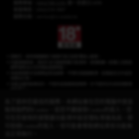
服務專線：
(04)2708-5191
週一至週日24HR
客服傳真：(04)2259-3887
服務信箱：
service@cs.wanin.tw
提醒您，長時間連續進行遊戲可能沉迷影響身心健康。
內建遊戲商城，須另外支付遊戲點數方能使用，遊戲點數一經購入兌換遊
戲幣後無法以任何理由退換現金。
本遊戲情節涉及棋牌益智及娛樂，不得利用遊戲賭博、從事違反法令或其
他類似行為。
本產品僅供娛樂目的，不提供或推廣真錢賭博，亦不提供任何具有現實價
值的獎品。
為了提供您最佳的服務，本網站會在您的電腦中放並
取用我們的Cookie，若您不願接受Cookie的寫入，您
《星城》品牌聲明：遊戲相關之商標、著作皆屬網銀國際(股)公司所有，未經合
可在您使用的瀏覽器功能項中設定隱私等級為高，即
法授權，
請勿任意使用！有關本遊戲與其他品牌的合作活動，請以官方網站公
可拒絕Cookie的寫入，但可能會導致網站某些功能無
告資訊為準。
© 2026 Wanin International Co., Ltd. 及其關係企業。版權所有。
法正常執行。