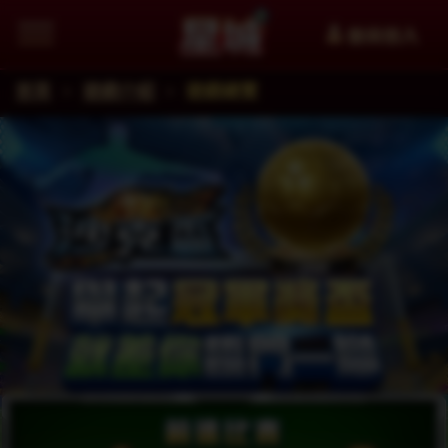
會員登入
首頁
遊戲介紹
遊戲總覽
追蹤星城Facebook粉絲團掌握最新資訊
加入星城LINE官方帳號給你第一手資訊
星城YouTube看更多精選影片
星城好冰友
WANIN網銀國際
XinFun 星泛娛樂 看更多精選影
追蹤星城Instagra
Thread
facebook
星城-遊戲交流