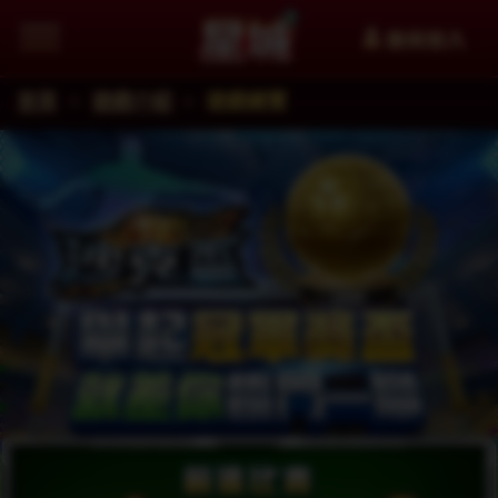
會員登入
首頁
遊戲介紹
遊戲總覽
追蹤星城Facebook粉絲團掌握最新資訊
加入星城LINE官方帳號給你第一手資訊
星城YouTube看更多精選影片
星城好冰友
WANIN網銀國際
XinFun 星泛娛樂 看更多精選影
追蹤星城Instagra
Thread
facebook
星城-遊戲交流