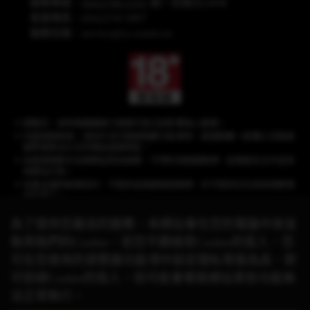
服務專線：
(04)2708-5191
週一至週日24HR
客服傳真：(04)2259-3887
服務信箱：
service@cs.wanin.tw
提醒您，長時間連續進行遊戲可能沉迷影響身心健康。
內建遊戲商城，須另外支付遊戲點數方能使用，遊戲點數一經購入兌換遊
戲幣後無法以任何理由退換現金。
本遊戲情節涉及棋牌益智及娛樂，不得利用遊戲賭博、從事違反法令或其
他類似行為。
本產品僅供娛樂目的，不提供或推廣真錢賭博，亦不提供任何具有現實價
值的獎品。
為了提供您最佳的服務，本網站會在您的電腦中放並
取用我們的Cookie，若您不願接受Cookie的寫入，您
《星城》品牌聲明：遊戲相關之商標、著作皆屬網銀國際(股)公司所有，未經合
可在您使用的瀏覽器功能項中設定隱私等級為高，即
法授權，
請勿任意使用！有關本遊戲與其他品牌的合作活動，請以官方網站公
可拒絕Cookie的寫入，但可能會導致網站某些功能無
告資訊為準。
© 2026 Wanin International Co., Ltd. 及其關係企業。版權所有。
法正常執行。