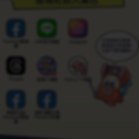
訊
認
證
/
Facebook粉絲
LINE官方帳號
Instagram
團
個
人
資
Threads
星城YT頻道
XinFun YT頻道
料
給
他
星城好冰友
星城 遊戲交流
Facebook粉絲
Facebook社團
團
人。
若