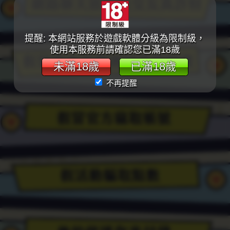
款
頁
提醒: 本網站服務於遊戲軟體分級為限制級，
使用本服務前請確認您已滿18歲
面
未滿18歲
已滿18歲
或
不再提醒
連
結
購
買
點
數。
不