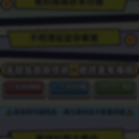
提
供
點
星
星
星
數
城
城
城
序
Facebook
LINE
YouTube
/
粉
官
頻
帳
專-
方
道-
號
星
帳
星
密
城
號-
城
若收到可疑訊息，
請立即向官方客服求證
/
星
簡
城