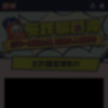
不
一
要
宣
言
不
輕
信
以