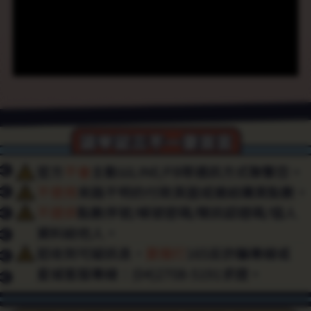
非
官
方
平
/
社
群
聯
繫
您
的