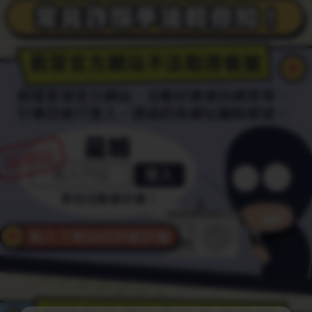
人
員。
不
使
用
來
路
不
明
的
付