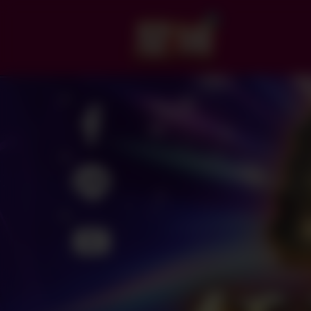
日
城
破
解
關
開
任
寶
務
箱​