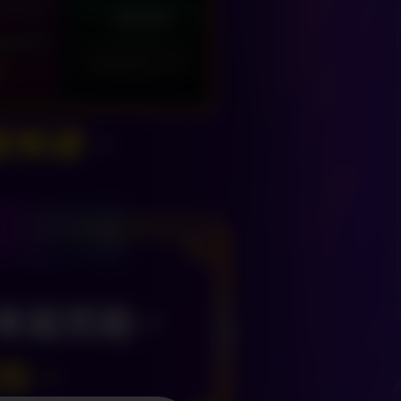
專屬獎勵。
取。