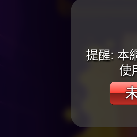
提醒: 
使
未