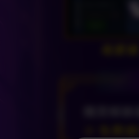
購買解鎖
※ 免費