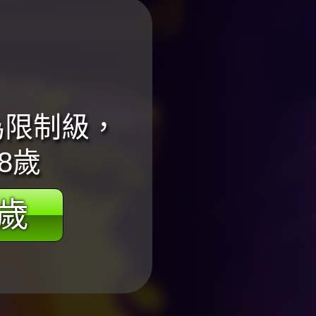
為限制級，
8歲
8歲