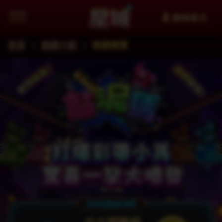
會員登入
首頁
遊戲介紹
遊戲總覽
追蹤星城Facebook粉絲團掌握最新資訊
加入星城LINE官方帳號給你第一手資訊
星城YouTube看更多精選影片
星城好冰友
WANIN網銀國際
XinFun 星泛娛樂 看更多精選影
追蹤星城Instagra
Thread
facebook
星城-遊戲交流