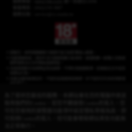
服務專線：
(04)2708-5191
週一至週日24HR
客服傳真：(04)2259-3887
服務信箱：
service@cs.wanin.tw
提醒您，長時間連續進行遊戲可能沉迷影響身心健康。
內建遊戲商城，須另外支付遊戲點數方能使用，遊戲點數一經購入兌換遊
戲幣後無法以任何理由退換現金。
本遊戲情節涉及棋牌益智及娛樂，不得利用遊戲賭博、從事違反法令或其
他類似行為。
本產品僅供娛樂目的，不提供或推廣真錢賭博，亦不提供任何具有現實價
值的獎品。
為了提供您最佳的服務，本網站會在您的電腦中放並
取用我們的Cookie，若您不願接受Cookie的寫入，您
《星城》品牌聲明：遊戲相關之商標、著作皆屬網銀國際(股)公司所有，未經合
可在您使用的瀏覽器功能項中設定隱私等級為高，即
法授權，
請勿任意使用！有關本遊戲與其他品牌的合作活動，請以官方網站公
可拒絕Cookie的寫入，但可能會導致網站某些功能無
告資訊為準。
© 2026 Wanin International Co., Ltd. 及其關係企業。版權所有。
法正常執行。